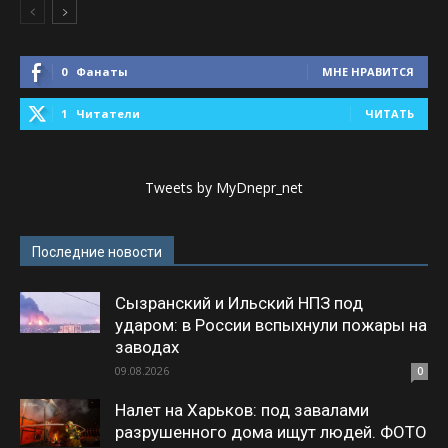
0
Фанаты
МНЕ НРАВИТСЯ
1
Читатели
ЧИТАТЬ
Tweets by MyDnepr_net
Последние новости
Сызранский и Ильский НПЗ под
ударом: в России вспыхнули пожары на
заводах
09.08.2026
0
Налет на Харьков: под завалами
разрушенного дома ищут людей. ФОТО