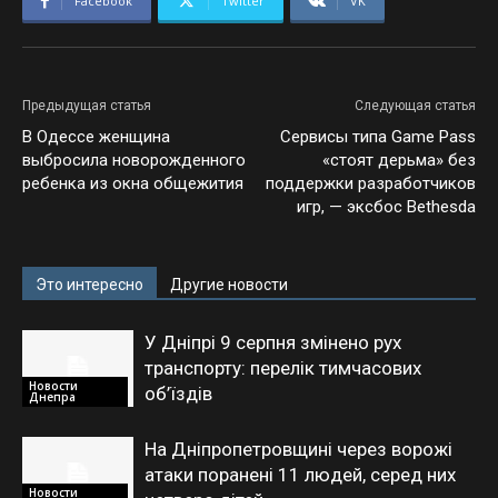
Facebook
Twitter
VK
Предыдущая статья
Следующая статья
В Одессе женщина
Сервисы типа Game Pass
выбросила новорожденного
«стоят дерьма» без
ребенка из окна общежития
поддержки разработчиков
игр, — эксбос Bethesda
Это интересно
Другие новости
У Дніпрі 9 серпня змінено рух
транспорту: перелік тимчасових
Новости
об’їздів
Днепра
На Дніпропетровщині через ворожі
атаки поранені 11 людей, серед них
Новости