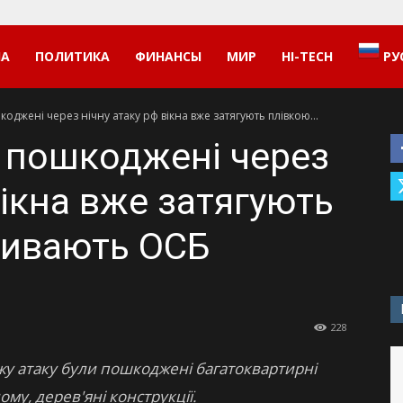
НА
ПОЛИТИКА
ФИНАНСЫ
МИР
HI-TECH
РУ
коджені через нічну атаку рф вікна вже затягують плівкою...
: пошкоджені через
вікна вже затягують
ривають ОСБ
228
ожу атаку були пошкоджені багатоквартирні
ому, дерев'яні конструкції.