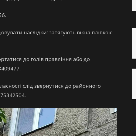
56.
овувати наслідки: затягують вікна плівкою
ртатися до голів правління або до
3409477.
асності слід звернутися до районного
675342504.