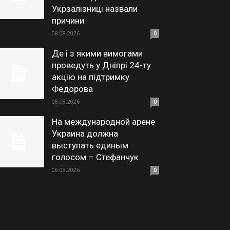
Укрзалізниці назвали
причини
08.08.2026
0
Де і з якими вимогами
проведуть у Дніпрі 24-ту
акцію на підтримку
Федорова
08.08.2026
0
На международной арене
Украина должна
выступать единым
голосом – Стефанчук
08.08.2026
0