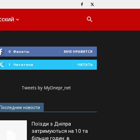
ССКИЙ
0
Фанаты
МНЕ НРАВИТСЯ
1
Читатели
ЧИТАТЬ
Tweets by MyDnepr_net
Последние новости
Поїзди з Дніпра
затримуються на 10 та
більше годин: в