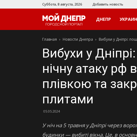
Суббота, 8 августа, 2026
Добавить новость
Мой
ДНЕПР
УКРАИ
Главная
Новости Днепра
Вибухи у Дніпрі: пош
Днепр
Вибухи у Дніпрі
нічну атаку рф 
плівкою та зак
плитами
05.05.2024
У ніч на 5 травня у Дніпрі через вор
будинки — вибиті вікна. Це, в основн