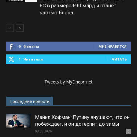
ЕС в размере €90 млрд и станет
частью блока.
0
Фанаты
МНЕ НРАВИТСЯ
1
Читатели
ЧИТАТЬ
Tweets by MyDnepr_net
Последние новости
Майкл Кофман: Путину внушают, что он
побеждает, и он дотерпит до зимы
08.08.2026
0