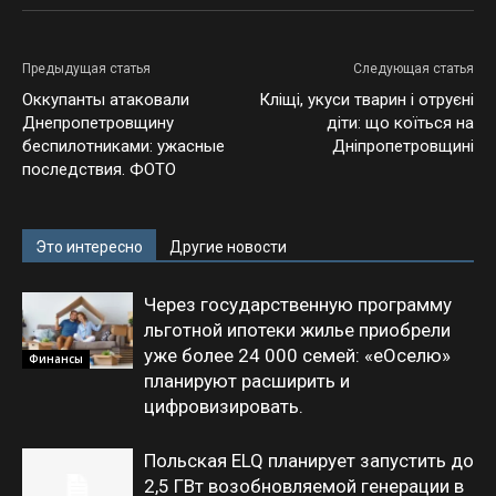
Предыдущая статья
Следующая статья
Оккупанты атаковали
Кліщі, укуси тварин і отруєні
Днепропетровщину
діти: що коїться на
беспилотниками: ужасные
Дніпропетровщині
последствия. ФОТО
Это интересно
Другие новости
Через государственную программу
льготной ипотеки жилье приобрели
уже более 24 000 семей: «еОселю»
Финансы
планируют расширить и
цифровизировать.
Польская ELQ планирует запустить до
2,5 ГВт возобновляемой генерации в