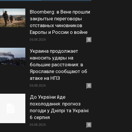
Bloomberg: в Вене прошли
закрытые переговоры
отставных чиновников
Европы и России о войне
06.08.2026
0
Украина продолжает
наносить удары на
большие расстояния: в
Ярославле сообщают об
атаке на НПЗ
06.08.2026
0
До України йде
похолодання: прогноз
погоди у Дніпрі та Україні
6 серпня
06.08.2026
0