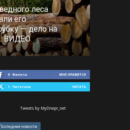
ведного леса
али его
убку — дело на
. ВИДЕО
0
Фанаты
МНЕ НРАВИТСЯ
1
Читатели
ЧИТАТЬ
Tweets by MyDnepr_net
Последние новости