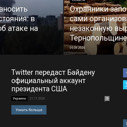
УКРАИНА
аносить
Охранники запо
тояния: в
сами организов
б атаке на
незаконную выр
Тернопольщине
06.08.2026
Twitter передаст Байдену
официальный аккаунт
президента США
21.11.2020
Украина
0
Узнать больше