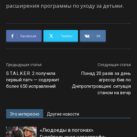
расширения программы по уходу за детьми.
Facebook
Twitter
VK
Предыдущая статья
Следующая статья
S.T.A.L.K.E.R. 2 получила
Понад 20 разів за день
первый патч — содержит
агресор бив по
более 650 исправлений
Дніпропетровщині: ситуація
станом на вечір
Это интересно
Другие новости
«Людоеды в погонах».