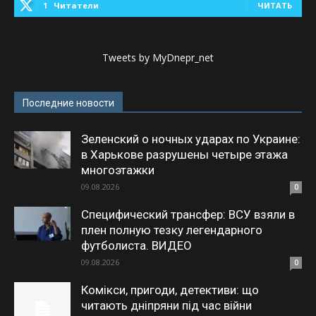
1
Читатели
ЧИТАТЬ
Tweets by MyDnepr_net
Последние новости
Зеленский о ночных ударах по Украине:
в Харькове разрушены четыре этажа
многоэтажки
09.08.2026
0
Специфический трансфер: ВСУ взяли в
плен полную тезку легендарного
футболиста. ВИДЕО
09.08.2026
0
Комікси, пригоди, детективи: що
читають дніпряни під час війни