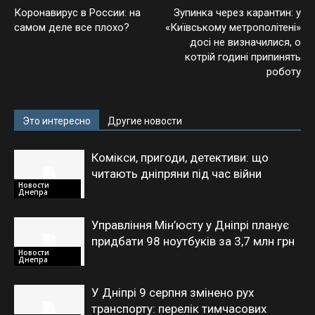
Коронавирус в России: на
Зупинка через карантин: у
самом деле все плохо?
«Київському метрополітені»
досі не визначилися, о
котрій годині припинять
роботу
Это интересно
Другие новости
Комікси, пригоди, детективи: що
читають дніпряни під час війни
Новости
Днепра
Управління Мін’юсту у Дніпрі планує
придбати 98 ноутбуків за 3,7 млн грн
Новости
Днепра
У Дніпрі 9 серпня змінено рух
транспорту: перелік тимчасових