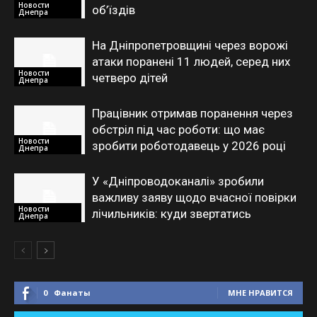
Новости
об’їздів
Днепра
На Дніпропетровщині через ворожі
атаки поранені 11 людей, серед них
Новости
четверо дітей
Днепра
Працівник отримав поранення через
обстріл під час роботи: що має
Новости
зробити роботодавець у 2026 році
Днепра
У «Дніпроводоканалі» зробили
важливу заяву щодо вчасної повірки
Новости
лічильників: куди звертатись
Днепра
0
Фанаты
МНЕ НРАВИТСЯ