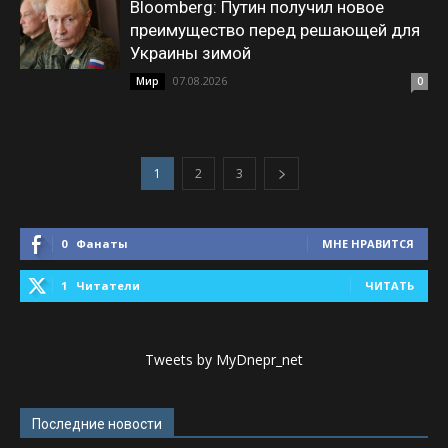
Bloomberg: Путин получил новое
преимущество перед решающей для
Украины зимой
07.08.2026
Мир
0
1
2
3
0
Фанаты
МНЕ НРАВИТСЯ
1
Читатели
ЧИТАТЬ
Tweets by MyDnepr_net
Последние новости