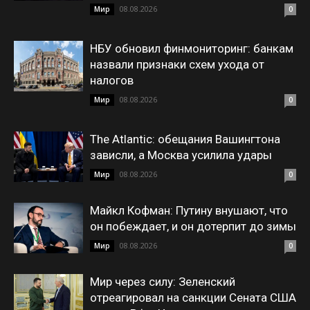
08.08.2026
Мир
0
НБУ обновил финмониторинг: банкам
назвали признаки схем ухода от
налогов
08.08.2026
Мир
0
The Atlantic: обещания Вашингтона
зависли, а Москва усилила удары
08.08.2026
Мир
0
Майкл Кофман: Путину внушают, что
он побеждает, и он дотерпит до зимы
08.08.2026
Мир
0
Мир через силу: Зеленский
отреагировал на санкции Сената США