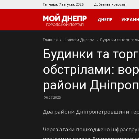
Пятница, 7 августа, 2026
Добавить новость
Мой
ДНЕПР
УКРАИ
Главная
Новости Днепра
Будинки та торгівел
Днепр
Будинки та торг
обстрілами: вор
райони Дніпро
06.07.2025
Два райони Дніпропетровщини теро
Через атаки пошкоджено інфраструк
повідомив голова Дніпропетровської