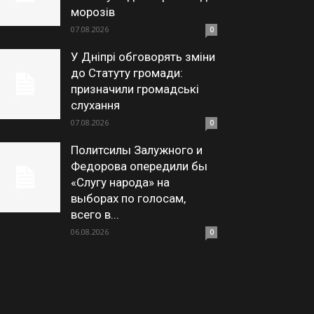
морозів
07.08.2026
0
У Дніпрі обговорять зміни
до Статуту громади:
призначили громадські
слухання
07.08.2026
0
Политсилы Залужного и
Федорова опередили бы
«Слугу народа» на
выборах по голосам,
всего в...
06.08.2026
0