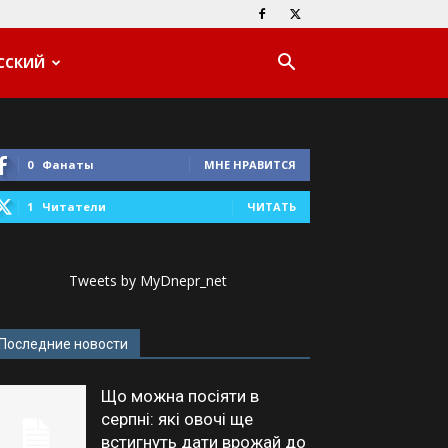
ССКИЙ
0
Фанаты
МНЕ НРАВИТСЯ
1
Читатели
ЧИТАТЬ
Tweets by MyDnepr_net
Последние новости
Що можна посіяти в
серпні: які овочі ще
встигнуть дати врожай до