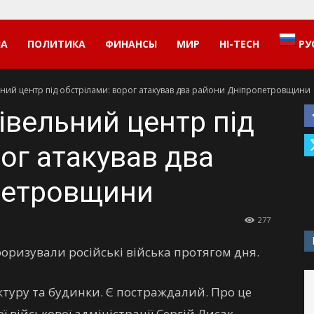
НА
ПОЛИТИКА
ФИНАНСЫ
МИР
HI-TECH
РУ
ьний центр під обстрілами: ворог атакував два райони Дніпропетровщини
івельний центр під
ог атакував два
петровщини
277
ризували російські війська протягом дня.
туру та будинки. Є постраждалий. Про це
 військової адміністрації Сергій Лисак.