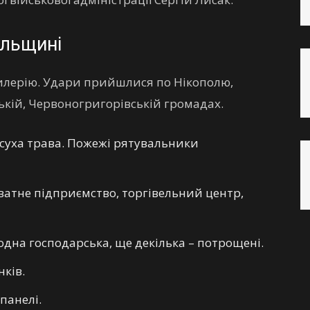
ольщині
тилерію. Удари прийшлися по Нікополю,
ькій, Червоногригорівській громадах.
 суха трава. Пожежі рятувальники
атне підприємство, торгівельний центр,
одна господарська, ще декілька – потрощені.
ків.
панелі.