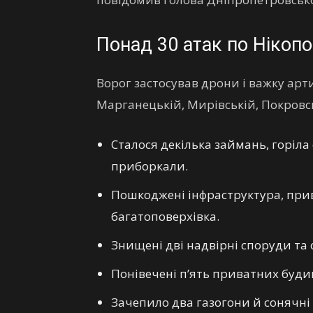
Понад 30 атак по Нікоп
Ворог застосував дрони і важку ар
Марганецькій, Мирівській, Покровс
Сталося декілька займань, горіла
приборкали.
Пошкоджені інфраструктура, прив
багатоповерхівка.
Знищені дві надвірні споруди та 
Понівечені пʼять приватних будин
Зачепило два газогони й сонячні 