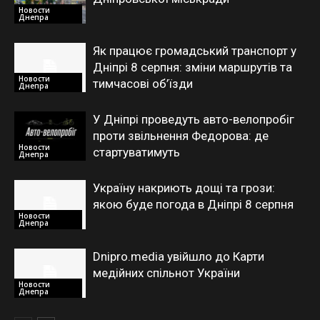
Новости
Днепра
Як працює громадський транспорт у
Дніпрі 8 серпня: зміни маршрутів та
Новости
тимчасові об’їзди
Днепра
У Дніпрі проведуть авто-велопробіг
проти звільнення Федорова: де
Новости
стартуватимуть
Днепра
Україну накриють дощі та грози:
якою буде погода в Дніпрі 8 серпня
Новости
Днепра
Dnipro.media увійшло до Карти
медійних спільнот України
Новости
Днепра