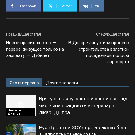
Facebook
Twitter
VK
Предыдущая статья
Следующая статья
Новое правительство —
В Днепре запустили процесс
первое, живущее только на
строительства взлетно-
зарплату, — Дубилет
посадочной полосы
аэропорта
Это интересно
Другие новости
Врятують лапу, крило й панцир: як під
час війни працюють ветеринарні
Новости
лікарі Дніпра
Днепра
Рух «Гроші на ЗСУ» провів акцію біля
Дніпровської міськради