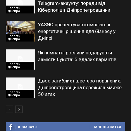
Telegram-акаунту: поради від
Новости
Кіберполіції Дніпропетровщини
Днепра
YASNO презентував комплексні
енергетичні рішення для бізнесу у
Новости
Дніпрі
Днепра
Які кімнатні рослини подарувати
замість букета: 5 вдалих варіантів
Новости
Днепра
Двоє загиблих і шестеро поранених:
Дніпропетровщина пережила майже
Новости
50 атак
Днепра
0
Фанаты
МНЕ НРАВИТСЯ