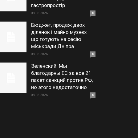
гастропростір
08.08.2026
0
Бюджет, продаж двох
ділянок і майно музею:
що готують на сесію
міськради Дніпра
08.08.2026
0
Зеленский: Мы
благодарны ЕС за все 21
пакет санкций против РФ,
но этого недостаточно
08.08.2026
0