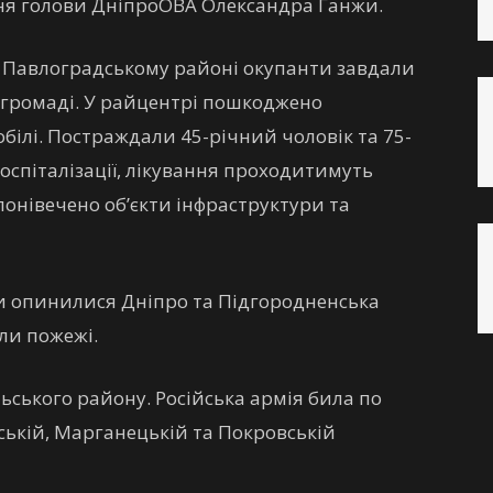
ння голови ДніпроОВА Олександра Ганжи.
у Павлоградському районі окупанти завдали
й громаді. У райцентрі пошкоджено
білі. Постраждали 45-річний чоловік та 75-
 госпіталізації, лікування проходитимуть
понівечено об’єкти інфраструктури та
и опинилися Дніпро та Підгородненська
ли пожежі.
ьського району. Російська армія била по
ській, Марганецькій та Покровській