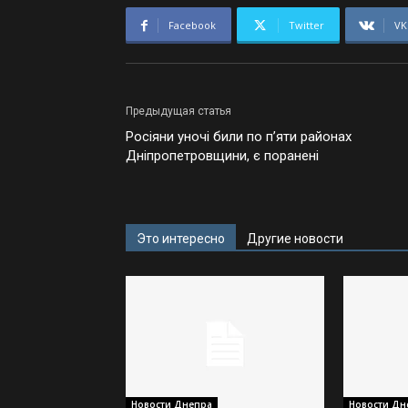
Facebook
Twitter
VK
Предыдущая статья
Росіяни уночі били по п’яти районах
Дніпропетровщини, є поранені
Это интересно
Другие новости
Новости Днепра
Новости Дн