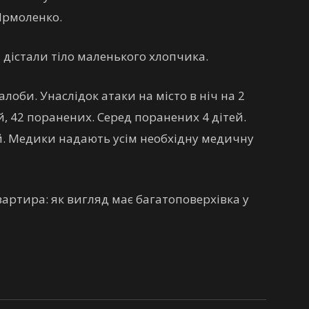
Ярмоленко.
і дістали тіло маленького хлопчика.
лоби. Унаслідок атаки на місто в ніч на 2
, 42 поранених. Серед поранених 4 дітей.
лий. Медики надають усім необхідну медичну
вартира: як вигляд має багатоповерхівка у