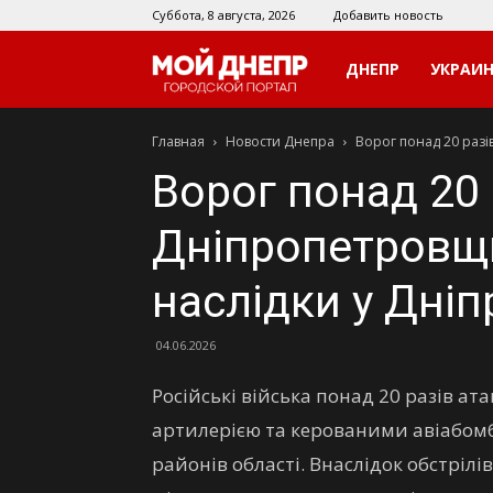
Суббота, 8 августа, 2026
Добавить новость
Мой
ДНЕПР
УКРАИ
Главная
Новости Днепра
Ворог понад 20 разів
Днепр
Ворог понад 20 
Дніпропетровщи
наслідки у Дніп
04.06.2026
Російські війська понад 20 разів 
артилерією та керованими авіабом
районів області. Внаслідок обстріл