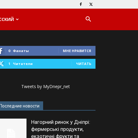
ССКИЙ
0
Фанаты
МНЕ НРАВИТСЯ
1
Читатели
ЧИТАТЬ
Tweets by MyDnepr_net
Последние новости
Нагорний ринок у Дніпрі:
фермерські продукти,
екзотичні фрукти та