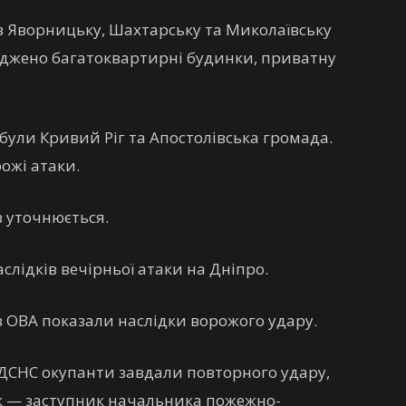
 Яворницьку, Шахтарську та Миколаївську
оджено багатоквартирні будинки, приватну
були Кривий Ріг та Апостолівська громада.
ожі атаки.
в уточнюється.
слідків вечірньої атаки на Дніпро.
в ОВА показали наслідки ворожого удару.
в ДСНС окупанти завдали повторного удару,
к — заступник начальника пожежно-