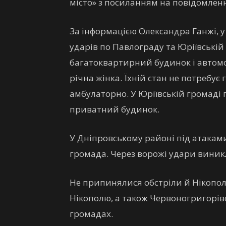
місто» з посиланням на повідомле
За інформацією Олександра Ганжі, 
ударів по Павлограду та Юріївські
багатоквартирний будинок і автомо
річна жінка. Їхній стан не потребує
амбулаторно. У Юріївській громаді 
приватний будинок.
У Дніпровському районі під атакам
громада. Через ворожі удари виник
Не припинялися обстріли й Нікопол
Нікополю, а також Червоногригорів
громадах.