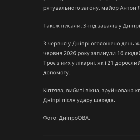
рятувального загону, майор Антон 
Також писали: З-під завалів у Дніпр
3 червня у Дніпрі оголошено день жа
червня 2026 року загинули 16 людей
Троє з них у лікарні, як і 21 дорос
допомогу.
Кіптява, вибиті вікна, зруйнована к
Дніпрі після удару шахеда.
Фото: ДніпроОВА.