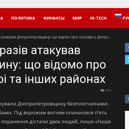
НА
ПОЛИТИКА
ФИНАНСЫ
МИР
HI-TECH
РУ
 атакував Дніпропетровщину: що відомо про наслідки у Дніпрі...
разів атакував
ну: що відомо про
рі та інших районах
317
атакували Дніпропетровщину безпілотниками,
бами. Під ворожим вогнем опинилися п’ять
ів поранення дістали двоє людей, пише «Наше