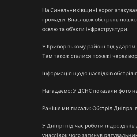
На Синельниківщині ворог атакував
громади. Внаслідок обстрілів пошк
оселю та об’єкти інфраструктури.
У Криворізькому районі під ударом 
Там також сталися пожежі через вор
Інформація щодо наслідків обстрілі
Нагадаємо: У ДСНС показали фото на
Раніше ми писали: Обстріл Дніпра: 
У Дніпрі під час роботи підрозділі
унаслідок чого загинув рятувальни