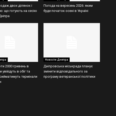
одаж двох ділянок і
Погода на вересень 2026: яким
ю: що готують на сесію
буде початок осені в Україні
Дніпра
епра
Новости Днепра
оти 2000 гривень в
Дніпровська міськрада планує
и увійдуть в обіг та
змінити відповідального за
 прийматимуть термінали
програму ветеранської політики
и