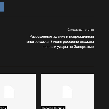
Следующая статья
Разрушенное здание и поврежденная
многоэтажка: 3 июня россияне дважды
нанесли удары по Запорожью
епра
Новости Днепра