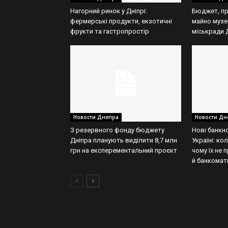
Нагорний ринок у Дніпрі:
Бюджет, пр
фермерські продукти, екзотичні
майно музе
фрукти та гастропростір
міськради 
Новости Днепра
Новости Дн
З резервного фонду бюджету
Нові банкн
Дніпра планують виділити 8,7 млн
Україні: кол
грн на експерементальний проєкт
чому їх не
й банкомат