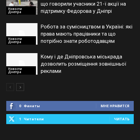
що говорили учасники 21-ї акції на
Новости
підтримку Федорова у Дніпрі
Днепра
Робота за сумісництвом в Україні: які
права мають працівники та що
Новости
потрібно знати роботодавцям
Днепра
Кому і де Дніпровська міськрада
дозволить розміщення зовнішньої
Новости
реклами
Днепра
0
Фанаты
МНЕ НРАВИТСЯ
1
Читатели
ЧИТАТЬ