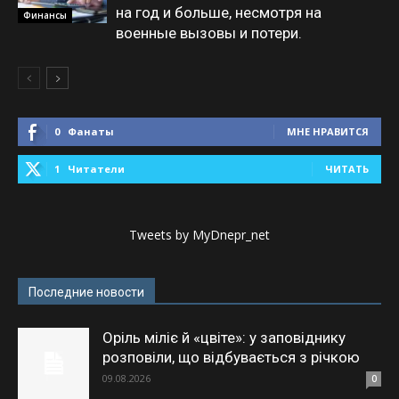
на год и больше, несмотря на
Финансы
военные вызовы и потери.
0
Фанаты
МНЕ НРАВИТСЯ
1
Читатели
ЧИТАТЬ
Tweets by MyDnepr_net
Последние новости
Оріль міліє й «цвіте»: у заповіднику
розповіли, що відбувається з річкою
09.08.2026
0