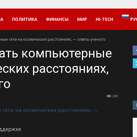
НА
ПОЛИТИКА
ФИНАНСЫ
МИР
HI-TECH
РУ
рные сети на космических расстояниях, — ответы ученого
тать компьютерные
еских расстояниях,
го
269
оддержке