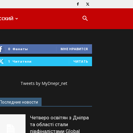
ССКИЙ
0
Фанаты
МНЕ НРАВИТСЯ
1
Читатели
ЧИТАТЬ
Tweets by MyDnepr_net
Последние новости
Четверо освітян з Дніпра
та області стали
півфіналістами Global