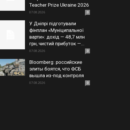
Teacher Prize Ukraine 2026
07.08.2026
0
У Дніпрі підготували
фінплан «Муніципальної
варти»: дохід — 48,7 млн
грн, чистий прибуток —...
07.08.2026
0
Bloomberg: российские
элиты боятся, что ФСБ
вышла из-под контроля
07.08.2026
0