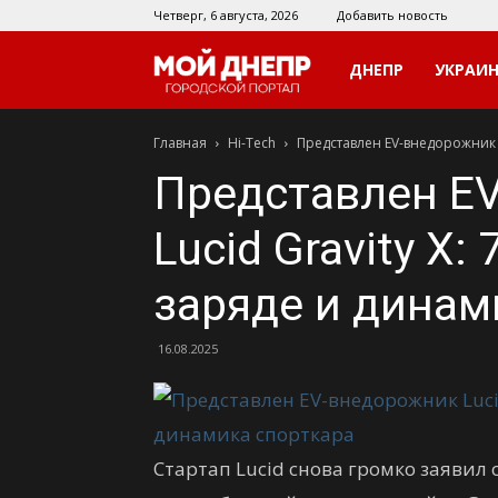
Четверг, 6 августа, 2026
Добавить новость
Мой
ДНЕПР
УКРАИ
Главная
Hi-Tech
Представлен EV-внедорожник Lu
Днепр
Представлен E
Lucid Gravity X:
заряде и динам
16.08.2025
Стартап Lucid снова громко заявил 