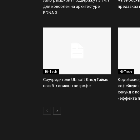
AMD расширит поддержку FSR 4.1
Valve объя
для консолей на архитектуре
предзаказ 
RDNA 3
Hi-Tech
Hi-Tech
Соучредитель Ubisoft Клод Гиймо
Корейские
погиб в авиакатастрофе
кофейную г
секунд с п
«эффекта 