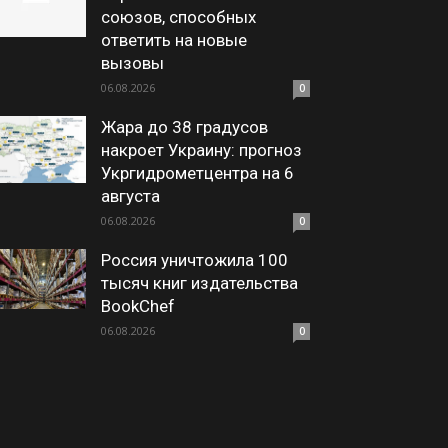
союзов, способных
ответить на новые
вызовы
06.08.2026
0
Жара до 38 градусов
накроет Украину: прогноз
Укргидрометцентра на 6
августа
06.08.2026
0
Россия уничтожила 100
тысяч книг издательства
BookChef
06.08.2026
0