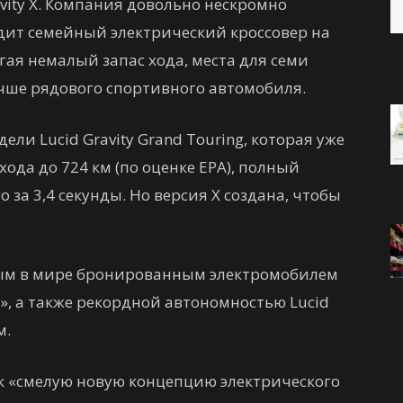
ity X. Компания довольно нескромно
одит семейный электрический кроссовер на
ая немалый запас хода, места для семи
чше рядового спортивного автомобиля.
дели Lucid Gravity Grand Touring, которая уже
ода до 724 км (по оценке EPA), полный
го за 3,4 секунды. Но версия X создана, чтобы
рым в мире бронированным электромобилем
и», а также рекордной автономностью Lucid
м.
как «смелую новую концепцию электрического