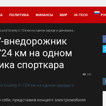
НА
ПОЛИТИКА
ФИНАНСЫ
МИР
HI-TECH
РУ
cid Gravity X: 724 км на одном заряде и динамика...
V-внедорожник
 724 км на одном
ика спорткара
242
о себе, представив концепт электромобиля