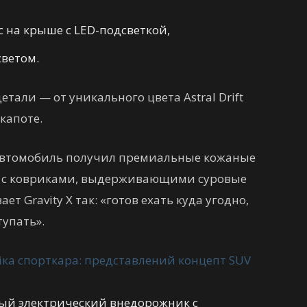
на крыше с LED-подсветкой,
ветом.
али — от уникального цвета Astral Drift
капоте.
 Автомобиль получил премиальные кожаные
л с ковриками, выдерживающими суровые
ет Gravity X так: «готов ехать куда угодно,
тупать».
йный электрический внедорожник с