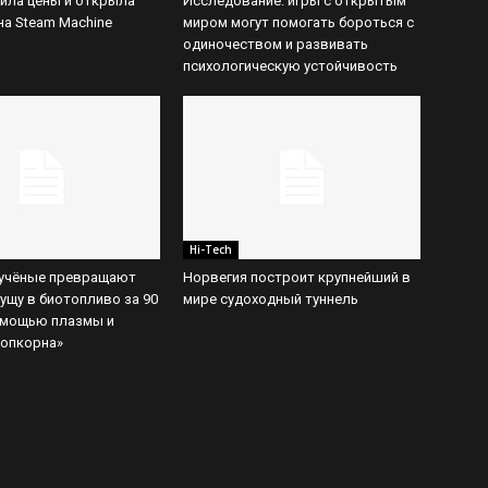
вила цены и открыла
Исследование: игры с открытым
на Steam Machine
миром могут помогать бороться с
одиночеством и развивать
психологическую устойчивость
Hi-Tech
 учёные превращают
Норвегия построит крупнейший в
ущу в биотопливо за 90
мире судоходный туннель
омощью плазмы и
попкорна»