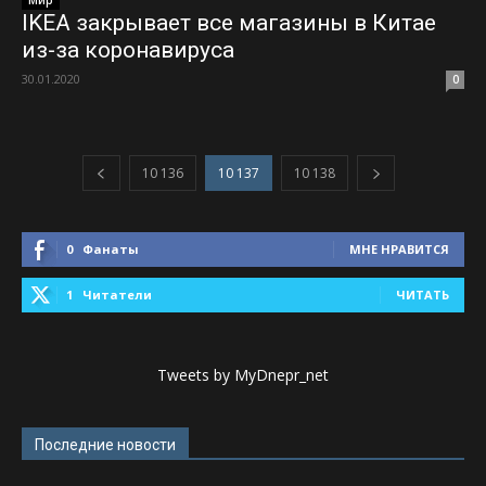
Мир
IKEA закрывает все магазины в Китае
из-за коронавируса
30.01.2020
0
10 136
10 137
10 138
0
Фанаты
МНЕ НРАВИТСЯ
1
Читатели
ЧИТАТЬ
Tweets by MyDnepr_net
Последние новости