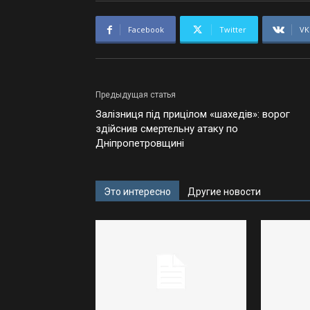
Facebook
Twitter
VK
Предыдущая статья
Залізниця під прицілом «шахедів»: ворог
здійснив смертельну атаку по
Дніпропетровщині
Это интересно
Другие новости