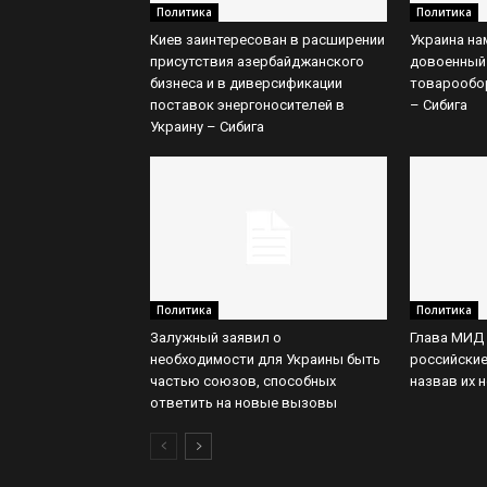
Политика
Политика
Киев заинтересован в расширении
Украина на
присутствия азербайджанского
довоенный
бизнеса и в диверсификации
товарообо
поставок энергоносителей в
– Сибига
Украину – Сибига
Политика
Политика
Залужный заявил о
Глава МИД 
необходимости для Украины быть
российские
частью союзов, способных
назвав их 
ответить на новые вызовы