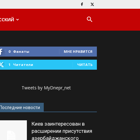
ССКИЙ
0
Фанаты
МНЕ НРАВИТСЯ
1
Читатели
ЧИТАТЬ
Tweets by MyDnepr_net
Последние новости
Киев заинтересован в
расширении присутствия
азербайджанского