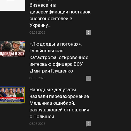
бизнеса и в
диверсификации поставок
энергоносителей в
Украину...
06.08.2026
0
«Людоеды в погонах».
Гуляйпольская
катастрофа: откровенное
интервью офицера ВСУ
Дмитрия Глущенко
06.08.2026
0
Народные депутаты
назвали перезахоронение
Мельника ошибкой,
разрушающей отношения
с Польшей
06.08.2026
0