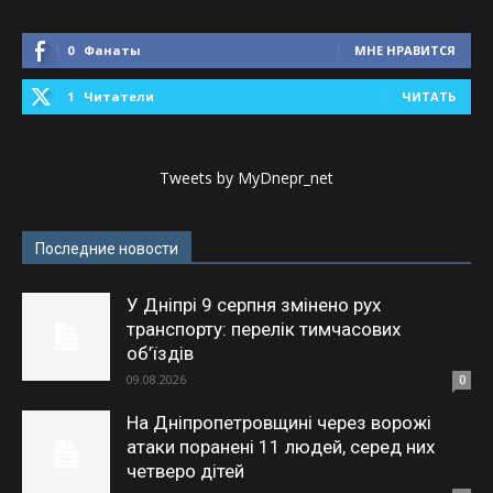
0
Фанаты
МНЕ НРАВИТСЯ
1
Читатели
ЧИТАТЬ
Tweets by MyDnepr_net
Последние новости
У Дніпрі 9 серпня змінено рух
транспорту: перелік тимчасових
об’їздів
09.08.2026
0
На Дніпропетровщині через ворожі
атаки поранені 11 людей, серед них
четверо дітей