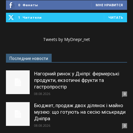
0
Фанаты
МНЕ НРАВИТСЯ
1
Читатели
ЧИТАТЬ
Tweets by MyDnepr_net
Последние новости
Нагорний ринок у Дніпрі: фермерські
продукти, екзотичні фрукти та
гастропростір
08.08.2026
0
Бюджет, продаж двох ділянок і майно
музею: що готують на сесію міськради
Дніпра
08.08.2026
0