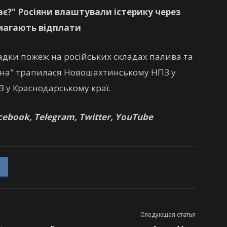
є?" Росіяни влаштували істерику через
имагають відплати
дки пожеж на російських складах палива та
вна" трапилася Новошахтинському НПЗ у
З у Краснодарському краї.
ebook, Telegram, Twitter, YouTube
Следующая статья