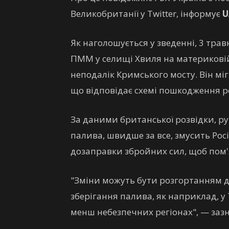
Великобританії у Twitter, інформує
U
Як наголошується у зведенні, 3 тра
ПММ у селищі Хвиля на материковій 
неподалік Кримського мосту. Він м
що відповідає схемі пошкодження ро
За даними британської розвідки, р
палива, швидше за все, змусить Рос
дозаправки збройних сил, щоб пом
"Зміни можуть бути розгортанням до
зберігання палива, як наприклад, у
менш небезпечних регіонах", — заз