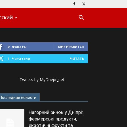
ССКИЙ
0
Фанаты
МНЕ НРАВИТСЯ
1
Читатели
ЧИТАТЬ
Tweets by MyDnepr_net
Последние новости
Нагорний ринок у Дніпрі:
фермерські продукти,
екзотичні фрукти та