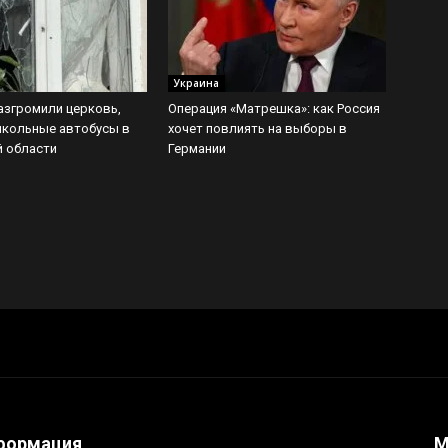
Украина
азгромили церковь,
Операция «Матрешка»: как Россия
школьные автобусы в
хочет повлиять на выборы в
й области
Германии
формация
М