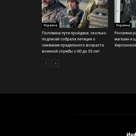
Украина
Украина
Половина пути пройдена: сколько
Россияне р
подписей собрала петиция о
магазин и 
снижении предельного возраста
Херсонско
военной службы с 60 до 55 лет
Ин