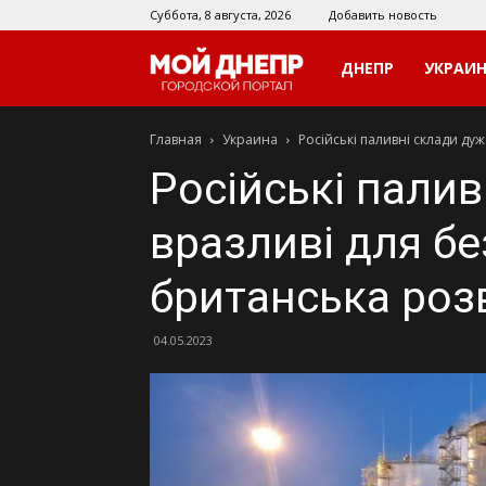
Суббота, 8 августа, 2026
Добавить новость
Мой
ДНЕПР
УКРАИ
Главная
Украина
Російські паливні склади дуж
Днепр
Російські палив
вразливі для бе
британська роз
04.05.2023