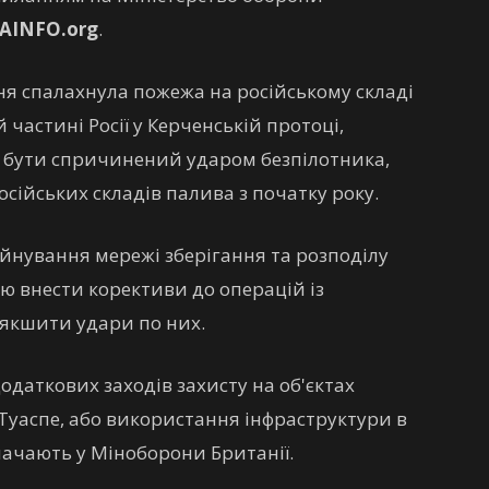
AINFO.org
.
вня спалахнула пожежа на російському складі
частині Росії у Керченській протоці,
іг бути спричинений ударом безпілотника,
сійських складів палива з початку року.
уйнування мережі зберігання та розподілу
ію внести корективи до операцій із
'якшити удари по них.
даткових заходів захисту на об'єктах
 Туаспе, або використання інфраструктури в
начають у Міноборони Британії.