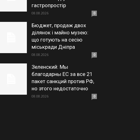
гастропростір
08.08.2026
0
Бюджет, продаж двох
ділянок і майно музею:
що готують на сесію
міськради Дніпра
08.08.2026
0
Зеленский: Мы
благодарны ЕС за все 21
пакет санкций против РФ,
но этого недостаточно
08.08.2026
0