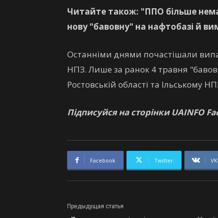
Читайте також: "ППО більше нема
нову "бавовну" на нафтобазі й в
Останніми днями почастішали випа
НПЗ. Лише за ранок 4 травня "баво
Ростовській області та Ільському НП
Підписуйся на сторінки UAINFO Fac
Facebook
Twitter
VK
Предыдущая статья