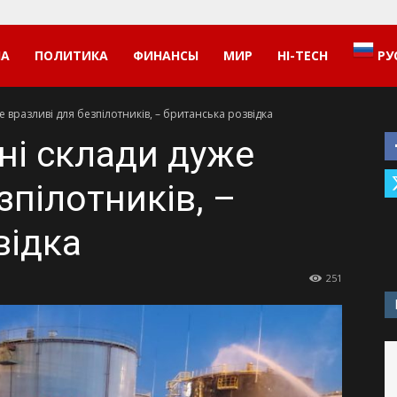
НА
ПОЛИТИКА
ФИНАНСЫ
МИР
HI-TECH
РУ
е вразливі для безпілотників, – британська розвідка
ні склади дуже
зпілотників, –
відка
251