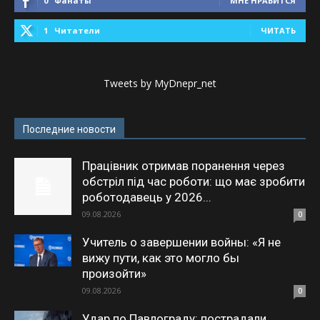
0
Фанаты
МНЕ НРАВИТСЯ
1
Читатели
ЧИТАТЬ
Tweets by MyDnepr_net
Последние новости
Працівник отримав поранення через
обстріл під час роботи: що має зробити
роботодавець у 2026...
09.08.2026
0
Учитель о завершении войны: «Я не
вижу пути, как это могло бы
произойти»
09.08.2026
0
Удар по Павлограду: пострадали