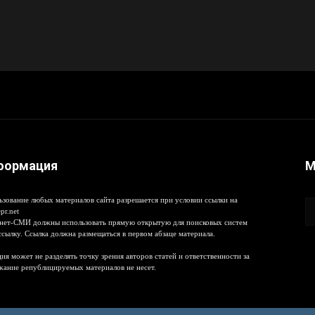
формация
М
ьзование любых материалов сайта разрешается при условии ссылки на
pr.net
нет-СМИ должны использовать прямую открытую для поисковых систем
ссылку. Ссылка должна размещаться в первом абзаце материала.
ия может не разделять точку зрения авторов статей и ответственности за
жание републицируемых материалов не несет.