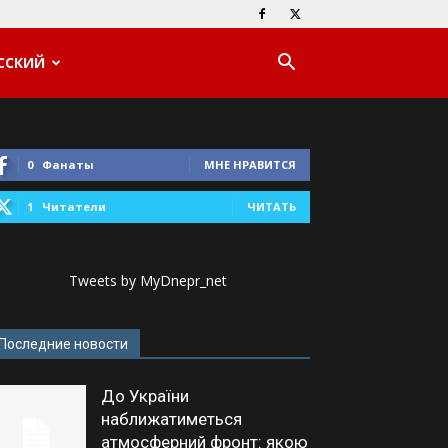
ССКИЙ
0
Фанаты
МНЕ НРАВИТСЯ
1
Читатели
ЧИТАТЬ
Tweets by MyDnepr_net
Последние новости
До України
наближатиметься
атмосферний фронт: якою