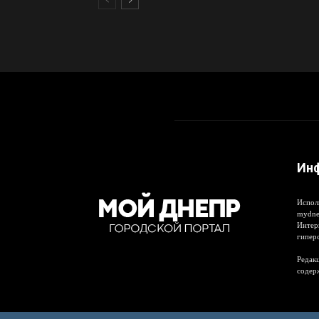
Ин
Испол
mydne
Интер
гипер
Редакц
содер