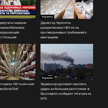
Украина
депутаты назвали
Директор Укрпочты
онение Мельника
раскритиковал НБУ из-за
разрушающей
противоречивых требований к
 с Польшей
квитанциям
Украина
чтожила 100 тысяч книг
Украина продолжает наносить
ва BookChef
удары на большие расстояния: в
Ярославле сообщают об атаке на
НПЗ