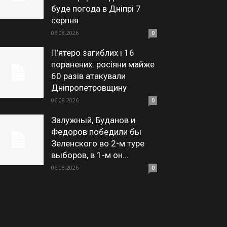
буде погода в Дніпрі 7
серпня
06.08.2026
0
П’ятеро загиблих і 16
поранених: росіяни майже
60 разів атакували
Дніпропетровщину
06.08.2026
0
Залужный, Буданов и
Федоров победили бы
Зеленского во 2-м туре
выборов, в 1-м он...
06.08.2026
0