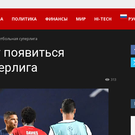
НА
ПОЛИТИКА
ФИНАНСЫ
МИР
HI-TECH
РУ
утбольная суперлига
 появиться
ерлига
313