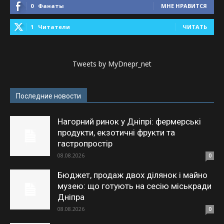
0
Фанаты
МНЕ НРАВИТСЯ
1
Читатели
ЧИТАТЬ
Tweets by MyDnepr_net
Последние новости
Нагорний ринок у Дніпрі: фермерські
продукти, екзотичні фрукти та
гастропростір
08.08.2026
0
Бюджет, продаж двох ділянок і майно
музею: що готують на сесію міськради
Дніпра
08.08.2026
0