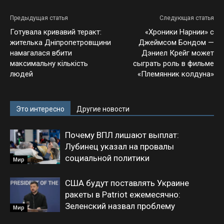
Предыдущая статья
Следующая статья
Готувала кривавий теракт:
«Хроники Нарнии» с
жителька Дніпропетровщини
Джеймсом Бондом —
намагалася вбити
Дэниел Крейг может
максимальну кількість
сыграть роль в фильме
людей
«Племянник колдуна»
Это интересно
Другие новости
Почему ВПЛ лишают выплат:
Лубинец указал на провалы
социальной политики
Мир
США будут поставлять Украине
ракеты в Patriot ежемесячно:
Зеленский назвал проблему
Мир