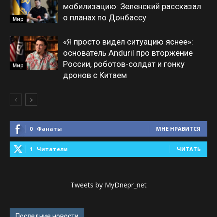
мобилизацию: Зеленский рассказал
о планах по Донбассу
Мир
«Я просто видел ситуацию яснее»:
основатель Anduril про вторжение
России, роботов-солдат и гонку
Мир
дронов с Китаем
0
Фанаты
МНЕ НРАВИТСЯ
1
Читатели
ЧИТАТЬ
Tweets by MyDnepr_net
Последние новости