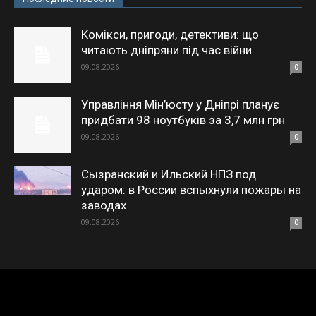
Комікси, пригоди, детективи: що
читають дніпряни під час війни
09.08.2026
0
Управління Мін’юсту у Дніпрі планує
придбати 98 ноутбуків за 3,7 млн грн
09.08.2026
0
Сызранский и Ильский НПЗ под
ударом: в России вспыхнули пожары на
заводах
09.08.2026
0