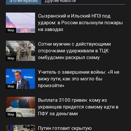
Это интересно
Другие новости
Сызранский и Ильский НПЗ под
ударом: в России вспыхнули пожары
на заводах
Мир
Сотни мужчин с действующими
отсрочками удерживали в ТЦК:
омбудсмен раскрыл схему
Мир
Учитель о завершении войны: «Я не
вижу пути, как это могло бы
произойти»
Мир
Выплата 3100 гривен: кому из
украинцев придется самому идти в
ПФУ за деньгами
Мир
Путин готовит скрытую