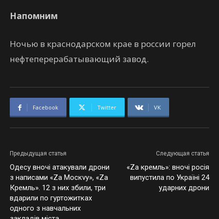
Напомним
Ночью в краснодарском крае в россии горел
нефтеперерабатывающий завод.
Facebook
Twitter
VK
Предыдущая статья
Следующая статья
Одесу вночі атакували дрони
«Zа кремль»: вночі росія
з написами «Zа Mоскvу», «Zа
випустила по Україні 24
Кремль». 12 з них збили, три
ударних дрони
вдарили по гуртожитках
одного з навчальних
закладів міста