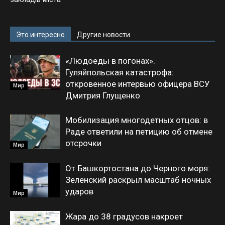
Это интересно
Другие новости
«Людоеды в погонах».
Гуляйпольская катастрофа:
откровенное интервью офицера ВСУ
Мир
Дмитрия Глущенко
Мобилизация многодетных отцов: в
Раде ответили на петицию об отмене
отсрочки
Мир
От Башкортостана до Черного моря:
Зеленский раскрыл масштаб ночных
ударов
Мир
Жара до 38 градусов накроет