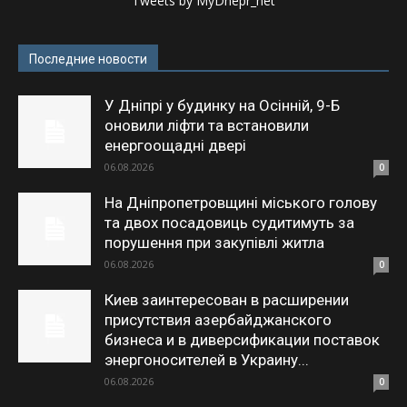
Tweets by MyDnepr_net
Последние новости
У Дніпрі у будинку на Осінній, 9-Б
оновили ліфти та встановили
енергоощадні двері
06.08.2026
0
На Дніпропетровщині міського голову
та двох посадовиць судитимуть за
порушення при закупівлі житла
06.08.2026
0
Киев заинтересован в расширении
присутствия азербайджанского
бизнеса и в диверсификации поставок
энергоносителей в Украину...
06.08.2026
0