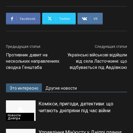
Facebook
Twitter
VK
Предыдущая статья
Следующая статья
Противник давит на
Українські військові відійшли
нескольких направлениях:
від села Ласточкине: що
сводка Генштаба
відбувається під Авдіївкою
Это интересно
Другие новости
Комікси, пригоди, детективи: що
читають дніпряни під час війни
Новости
Днепра
Управління Мін’юсту у Дніпрі планує