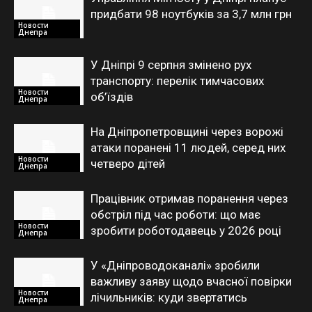
придбати 98 ноутбуків за 3,7 млн грн
Новости
Днепра
У Дніпрі 9 серпня змінено рух
транспорту: перелік тимчасових
Новости
об’їздів
Днепра
На Дніпропетровщині через ворожі
атаки поранені 11 людей, серед них
Новости
четверо дітей
Днепра
Працівник отримав поранення через
обстріл під час роботи: що має
Новости
зробити роботодавець у 2026 році
Днепра
У «Дніпроводоканалі» зробили
важливу заяву щодо вчасної повірки
Новости
лічильників: куди звертатись
Днепра