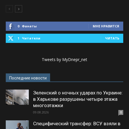
0
Фанаты
МНЕ НРАВИТСЯ
1
Читатели
ЧИТАТЬ
Tweets by MyDnepr_net
Последние новости
Зеленский о ночных ударах по Украине:
в Харькове разрушены четыре этажа
многоэтажки
09.08.2026
0
Специфический трансфер: ВСУ взяли в