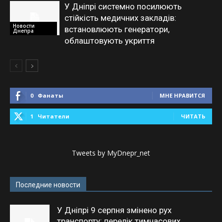
У Дніпрі системно посилюють
стійкість медичних закладів:
Новости
встановлюють генератори,
Днепра
облаштовують укриття
0
Фанаты
МНЕ НРАВИТСЯ
1
Читатели
ЧИТАТЬ
Tweets by MyDnepr_net
Последние новости
У Дніпрі 9 серпня змінено рух
транспорту: перелік тимчасових