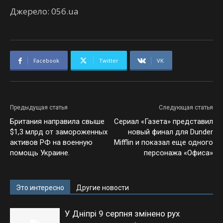
Джерело: 056.ua
Facebook
Twitter
VK
Предыдущая статья
Следующая статья
Британия направила свыше
Сериал «Газета» представил
$1,3 млрд от замороженных
новый финал для Dunder
активов РФ на военную
Mifflin и показал еще одного
помощь Украине.
персонажа «Офиса»
Это интересно
Другие новости
У Дніпрі 9 серпня змінено рух