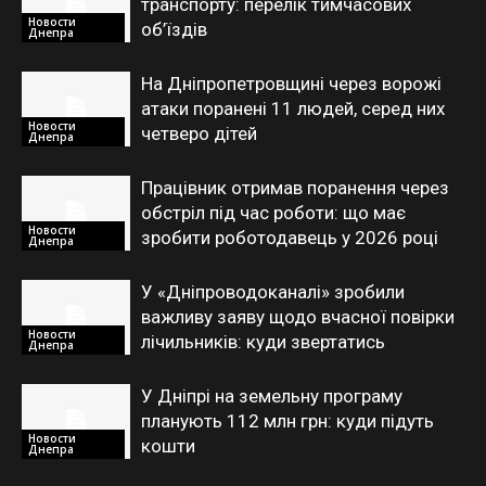
транспорту: перелік тимчасових
Новости
об’їздів
Днепра
На Дніпропетровщині через ворожі
атаки поранені 11 людей, серед них
Новости
четверо дітей
Днепра
Працівник отримав поранення через
обстріл під час роботи: що має
Новости
зробити роботодавець у 2026 році
Днепра
У «Дніпроводоканалі» зробили
важливу заяву щодо вчасної повірки
Новости
лічильників: куди звертатись
Днепра
У Дніпрі на земельну програму
планують 112 млн грн: куди підуть
Новости
кошти
Днепра