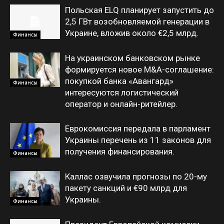
Польская ELQ планирует запустить до
2,5 ГВт возобновляемой генерации в
Украине, вложив около €2,5 млрд.
Финансы
На украинском банковском рынке
формируется новое M&A-соглашение:
покупкой банка «Авангард»
Финансы
интересуются логистический
оператор и онлайн-ритейлер.
Еврокомиссия передала в парламент
Украины перечень из 11 законов для
получения финансирования.
Финансы
Каллас озвучила прогнозы по 20-му
пакету санкций и €90 млрд для
Украины.
Финансы