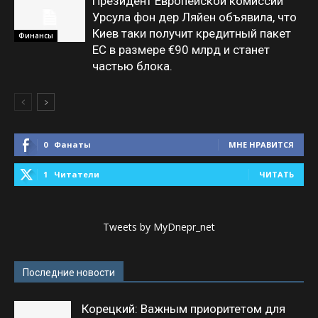
Президент Европейской комиссии
Урсула фон дер Ляйен объявила, что
Киев таки получит кредитный пакет
Финансы
ЕС в размере €90 млрд и станет
частью блока.
0
Фанаты
МНЕ НРАВИТСЯ
1
Читатели
ЧИТАТЬ
Tweets by MyDnepr_net
Последние новости
Корецкий: Важным приоритетом для