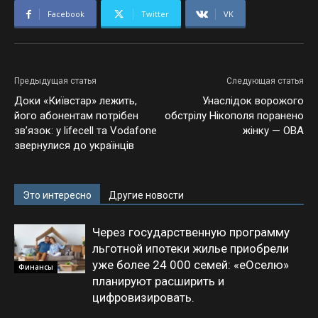
Facebook
Twitter
VK
Предыдущая статья
Следующая статья
Доки «Київстар» лежить,
Унаслідок ворожого
його абонентам потрібен
обстрілу Нікополя поранено
зв’язок: у lifecell та Vodafone
жінку — ОВА
звернулися до українців
Это интересно
Другие новости
Через государственную программу
льготной ипотеки жилье приобрели
уже более 24 000 семей: «еОселю»
Финансы
планируют расширить и
цифровизировать.