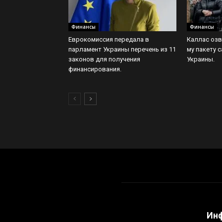
Финансы
Финансы
Еврокомиссия передала в
Каллас озв
парламент Украины перечень из 11
му пакету 
законов для получения
Украины.
финансирования.
Ин