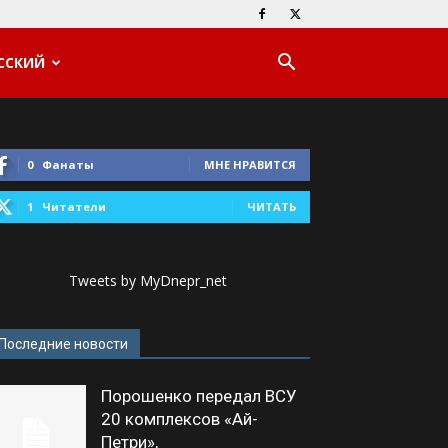
ССКИЙ
0
Фанаты
МНЕ НРАВИТСЯ
1
Читатели
ЧИТАТЬ
Tweets by MyDnepr_net
Последние новости
Порошенко передал ВСУ
20 комплексов «Ай-
Петри»,