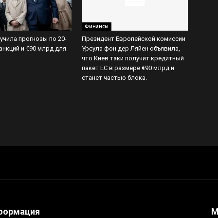
Финансы
учила прогнозы по 20-
Президент Европейской комиссии
санкций и €90 млрд для
Урсула фон дер Ляйен объявила,
что Киев таки получит кредитный
пакет ЕС в размере €90 млрд и
станет частью блока.
формация
М