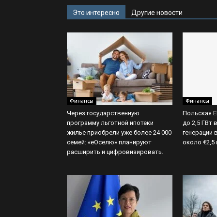
Это интересно
Другие новости
Финансы
Финансы
Через государственную
Польская E
программу льготной ипотеки
до 2,5 ГВт
жилье приобрели уже более 24 000
генерации 
семей: «еОселю» планируют
около €2,5
расширить и цифровизировать.