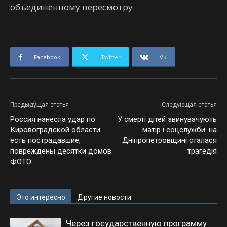
объединенному пересмотру.
Facebook
Twitter
VK
Предыдущая статья
Следующая статья
Россия нанесла удар по
У смерті дітей звинувачують
Кировоградской области:
матір і соцслужби: на
есть пострадавшие,
Дніпропетровщині сталася
повреждены десятки домов.
трагедія
ФОТО
Это интересно
Другие новости
Через государственную программу